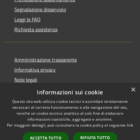
Segnalazione disservizio
Leggi le FAQ
Richiesta assistenza
Amministrazione trasparente
Informativa privacy
Note legali
×
Dichiarazione di accessibilità
Informazioni sui cookie
Questo sito web utilizza cookie tecnici e assimilati strettamente
necessari al corretto funzionamento e alla navigazione del sito,
nonché un cookie tecnico analitico al solo fine di elaborare
informazioni statistiche, aggregate e anonime.
RSS
Copyright © 2026 • Comune di
Per maggiori dettagli, può consultare la cookie policy al seguente
link
Accessibilità
Pessano con Bornago •
Privacy
Municipium
Powered by
•
RIFIUTA TUTTO
ACCETTA TUTTO