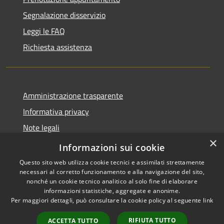
Segnalazione disservizio
Leggi le FAQ
Richiesta assistenza
Amministrazione trasparente
Informativa privacy
Note legali
×
Dichiarazione di accessibilità
Informazioni sui cookie
Questo sito web utilizza cookie tecnici e assimilati strettamente
necessari al corretto funzionamento e alla navigazione del sito,
nonché un cookie tecnico analitico al solo fine di elaborare
informazioni statistiche, aggregate e anonime.
RSS
Copyright © 2026 • Comune di
Per maggiori dettagli, può consultare la cookie policy al seguente
link
Accessibilità
Pessano con Bornago •
Privacy
Municipium
Powered by
•
RIFIUTA TUTTO
ACCETTA TUTTO