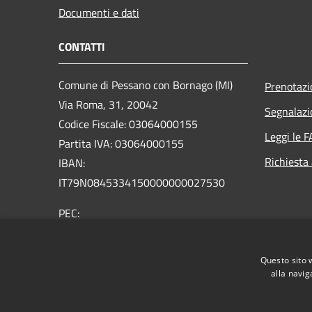
Documenti e dati
CONTATTI
Comune di Pessano con Bornago (MI)
Prenotaz
Via Roma, 31, 20042
Segnalazi
Codice Fiscale: 03064000155
Leggi le 
Partita IVA: 03064000155
Richiesta
IBAN:
IT79N0845334150000000027530
PEC:
comune.pessanoconbornago@legalmail.it
Centralino Unico: +39 02 9596971
Questo sito 
alla navig