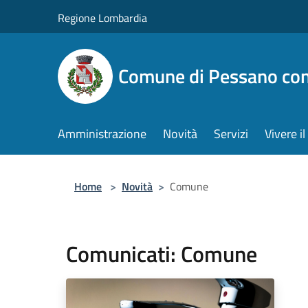
Salta al contenuto principale
Regione Lombardia
Comune di Pessano co
Amministrazione
Novità
Servizi
Vivere 
Home
>
Novità
>
Comune
Comunicati: Comune