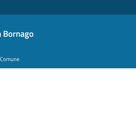
n Bornago
il Comune