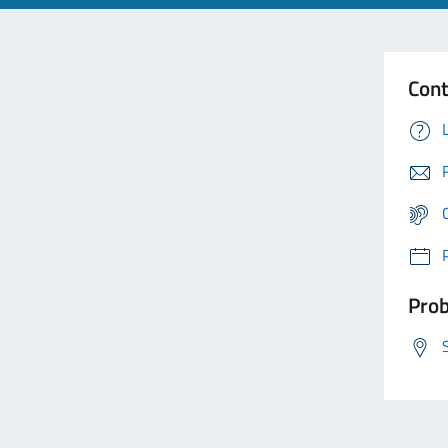
Cont
Prob