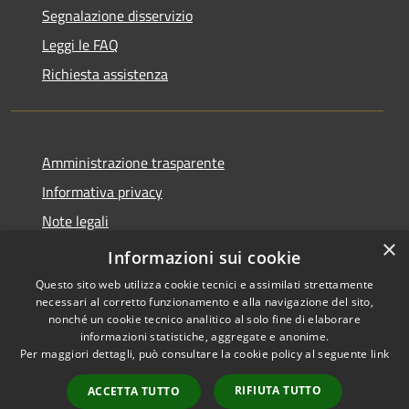
Segnalazione disservizio
Leggi le FAQ
Richiesta assistenza
Amministrazione trasparente
Informativa privacy
Note legali
×
Dichiarazione di accessibilità
Informazioni sui cookie
Questo sito web utilizza cookie tecnici e assimilati strettamente
necessari al corretto funzionamento e alla navigazione del sito,
nonché un cookie tecnico analitico al solo fine di elaborare
informazioni statistiche, aggregate e anonime.
RSS
Copyright © 2026 • Comune di
Per maggiori dettagli, può consultare la cookie policy al seguente
link
Accessibilità
Pessano con Bornago •
Privacy
Municipium
Powered by
•
RIFIUTA TUTTO
ACCETTA TUTTO
Cookie
Accesso redazione