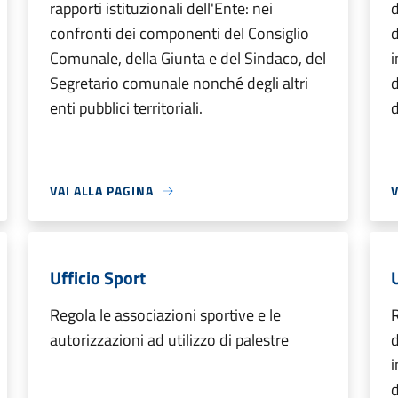
rapporti istituzionali dell'Ente: nei
d
confronti dei componenti del Consiglio
d
Comunale, della Giunta e del Sindaco, del
i
Segretario comunale nonché degli altri
d
enti pubblici territoriali.
d
VAI ALLA PAGINA
V
Ufficio Sport
U
Regola le associazioni sportive e le
R
autorizzazioni ad utilizzo di palestre
i
d