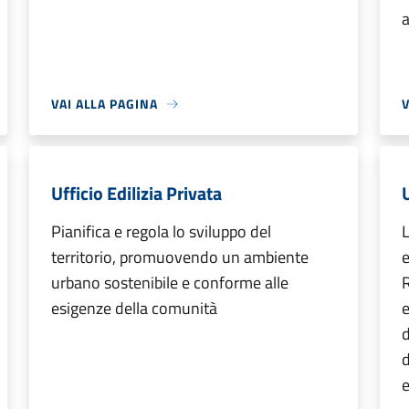
a
VAI ALLA PAGINA
V
Ufficio Edilizia Privata
U
Pianifica e regola lo sviluppo del
L
territorio, promuovendo un ambiente
e
urbano sostenibile e conforme alle
R
esigenze della comunità
e
d
d
e