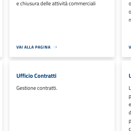
e chiusura delle attività commerciali
o
o
m
VAI ALLA PAGINA
V
Ufficio Contratti
Gestione contratti.
L
p
e
p
c