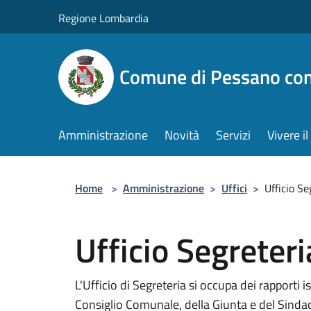
Salta al contenuto principale
Regione Lombardia
Comune di Pessano co
Amministrazione
Novità
Servizi
Vivere 
Home
>
Amministrazione
>
Uffici
>
Ufficio Se
Ufficio Segreteri
L'Ufficio di Segreteria si occupa dei rapporti 
Consiglio Comunale, della Giunta e del Sindac