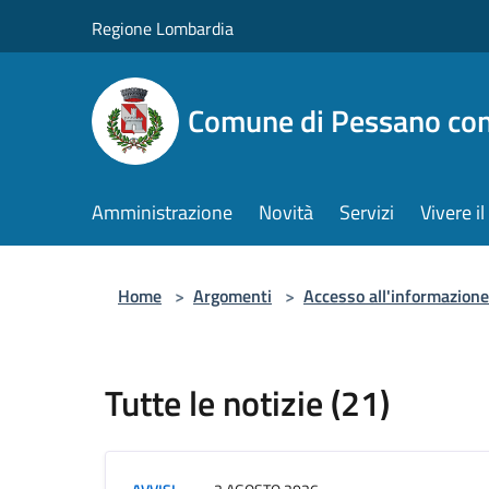
Salta al contenuto principale
Regione Lombardia
Comune di Pessano co
Amministrazione
Novità
Servizi
Vivere 
Home
>
Argomenti
>
Accesso all'informazione
Tutte le notizie (21)