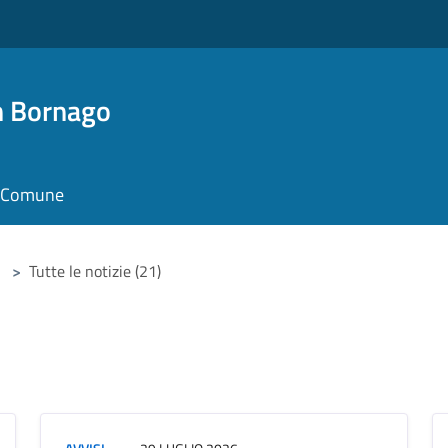
n Bornago
il Comune
>
Tutte le notizie (21)