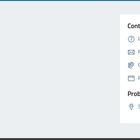
Cont
Prob