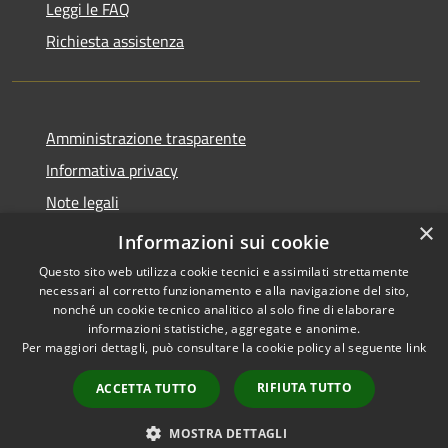
Leggi le FAQ
Richiesta assistenza
Amministrazione trasparente
Informativa privacy
Note legali
×
Dichiarazione di accessibilità
Informazioni sui cookie
Questo sito web utilizza cookie tecnici e assimilati strettamente
necessari al corretto funzionamento e alla navigazione del sito,
nonché un cookie tecnico analitico al solo fine di elaborare
informazioni statistiche, aggregate e anonime.
RSS
Copyright © 2026 • Comune di
Per maggiori dettagli, può consultare la cookie policy al seguente
link
Accessibilità
Pessano con Bornago •
Privacy
Municipium
Powered by
•
RIFIUTA TUTTO
ACCETTA TUTTO
Cookie
Accesso redazione
Mappa del sito
MOSTRA DETTAGLI