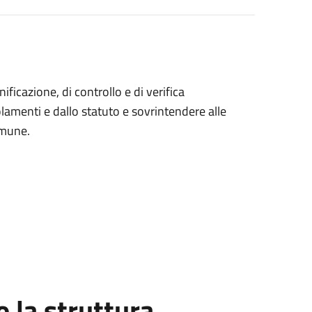
ficazione, di controllo e di verifica
egolamenti e dallo statuto e sovrintendere alle
omune.
la struttura