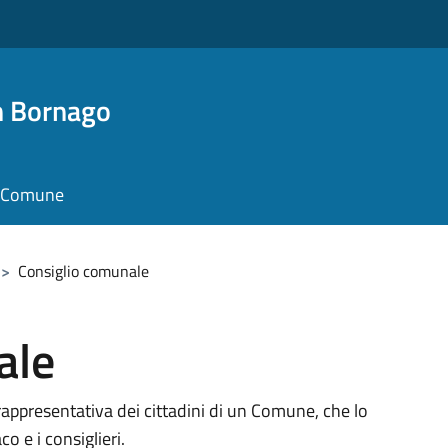
n Bornago
il Comune
>
Consiglio comunale
ale
rappresentativa dei cittadini di un Comune, che lo
 e i consiglieri.