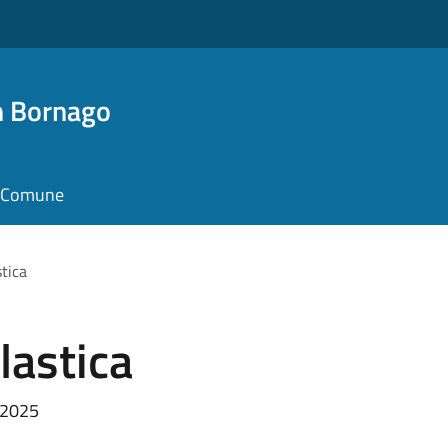
n Bornago
il Comune
tica
lastica
e 2025