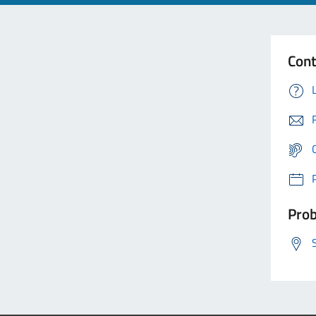
Cont
Prob