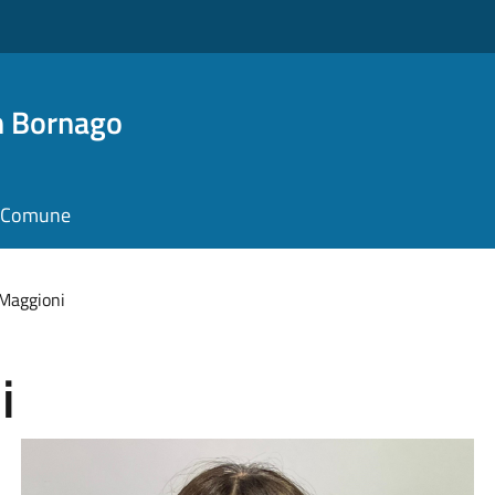
n Bornago
il Comune
 Maggioni
i