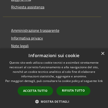
Richiesta assistenza
Amministrazione trasparente
Informativa privacy
Note legali
×
Dichiarazione di accessibilità
Informazioni sui cookie
Questo sito web utilizza cookie tecnici e assimilati strettamente
necessari al corretto funzionamento e alla navigazione del sito,
nonché un cookie tecnico analitico al solo fine di elaborare
informazioni statistiche, aggregate e anonime.
RSS
Copyright © 2026 • Comune di
Per maggiori dettagli, può consultare la cookie policy al seguente
link
Accessibilità
Pessano con Bornago •
Privacy
Municipium
Powered by
•
RIFIUTA TUTTO
ACCETTA TUTTO
Cookie
Accesso redazione
Mappa del sito
MOSTRA DETTAGLI