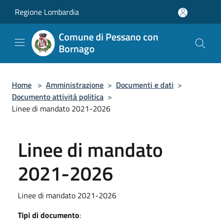
Salta al contenuto principale
Regione Lombardia
Comune di Pessano con
Bornago
Home
>
Amministrazione
>
Documenti e dati
>
Documento attività politica
>
Linee di mandato 2021-2026
Linee di mandato
2021-2026
Linee di mandato 2021-2026
Tipi di documento
: