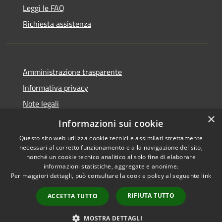
Leggi le FAQ
Richiesta assistenza
Amministrazione trasparente
Informativa privacy
Note legali
×
Dichiarazione di accessibilità
Informazioni sui cookie
Questo sito web utilizza cookie tecnici e assimilati strettamente
necessari al corretto funzionamento e alla navigazione del sito,
nonché un cookie tecnico analitico al solo fine di elaborare
informazioni statistiche, aggregate e anonime.
RSS
Copyright © 2026 • Comune di
Per maggiori dettagli, può consultare la cookie policy al seguente
link
Accessibilità
Pessano con Bornago •
Privacy
Municipium
Powered by
•
RIFIUTA TUTTO
ACCETTA TUTTO
Cookie
Accesso redazione
Mappa del sito
MOSTRA DETTAGLI