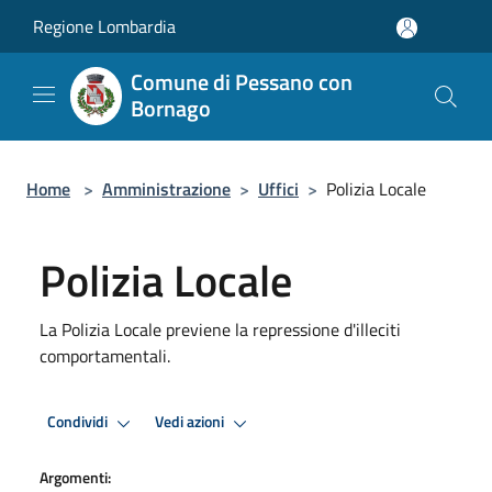
Salta al contenuto principale
Regione Lombardia
Comune di Pessano con
Bornago
Home
>
Amministrazione
>
Uffici
>
Polizia Locale
Polizia Locale
La Polizia Locale previene la repressione d'illeciti
comportamentali.
Condividi
Vedi azioni
Argomenti: