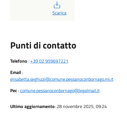
PDF
Scarica
Punti di contatto
Telefono
:
+39 02 959697221
Email
:
elisabetta.seghizzi@comune.pessanoconbornago.mi.it
Pec
:
comune.pessanoconbornago@legalmail.it
Ultimo aggiornamento
: 28 novembre 2025, 09:24