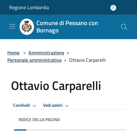
Salta al contenuto principale
Regione Lombardia
Comune di Pessano con
Bornago
Home
>
Amministrazione
>
Personale amministrativo
>
Ottavio Carparelli
Ottavio Carparelli
Condividi
Vedi azioni
INDICE DELLA PAGINA