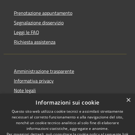
Prenotazione appuntamento
Segnalazione disservizio
Leggi le FAQ
Richiesta assistenza
Amministrazione trasparente
Informativa privacy
Note legali
×
Dichiarazione di accessibilità
Informazioni sui cookie
Questo sito web utilizza cookie tecnici e assimilati strettamente
necessari al corretto funzionamento e alla navigazione del sito,
nonché un cookie tecnico analitico al solo fine di elaborare
informazioni statistiche, aggregate e anonime.
RSS
Copyright © 2026 • Comune di
Per maggiori dettagli, può consultare la cookie policy al seguente
link