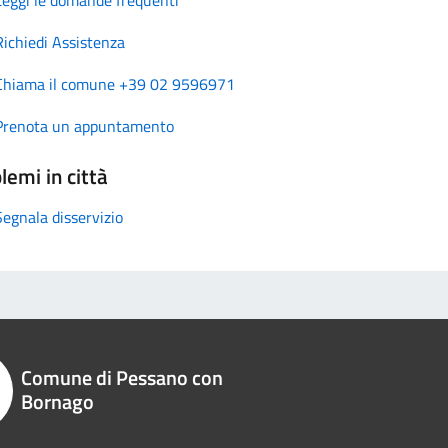
Richiedi Assistenza
Chiama il comune +39 02 9596971
Prenota un appuntamento
lemi in città
Segnala disservizio
Comune di Pessano con
Bornago